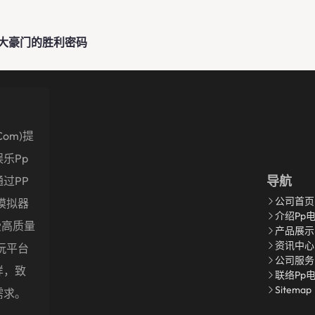
大豪门的胜利密码
com)提
乐pp
导航
过PP
公司首页
模拟器
介绍pp
受高质量
产品展示
资讯中心
玩平台
公司服务
样，致
联络pp
Sitemap
需求。