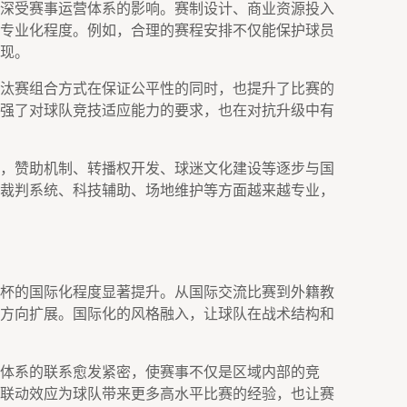
深受赛事运营体系的影响。赛制设计、商业资源投入
专业化程度。例如，合理的赛程安排不仅能保护球员
现。
汰赛组合方式在保证公平性的同时，也提升了比赛的
强了对球队竞技适应能力的要求，也在对抗升级中有
，赞助机制、转播权开发、球迷文化建设等逐步与国
裁判系统、科技辅助、场地维护等方面越来越专业，
杯的国际化程度显著提升。从国际交流比赛到外籍教
方向扩展。国际化的风格融入，让球队在战术结构和
体系的联系愈发紧密，使赛事不仅是区域内部的竞
联动效应为球队带来更多高水平比赛的经验，也让赛