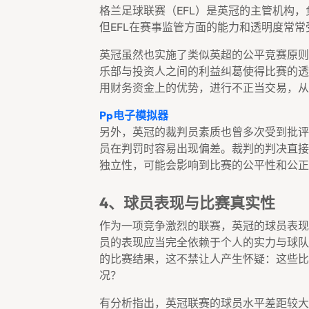
格兰足球联赛（EFL）是英冠的主管机构
但EFL在赛事监管方面的能力和透明度常常
英冠虽然也实施了类似英超的公平竞赛原则
乐部与投资人之间的利益纠葛使得比赛的透
用财务资金上的优势，进行不正当交易，从
Pp电子模拟器
另外，英冠的裁判员素质也曾多次受到批评
员在判罚时容易出现偏差。裁判的判决直接
独立性，可能会影响到比赛的公平性和公正
4、球员表现与比赛真实性
作为一项竞争激烈的联赛，英冠的球员表现
员的表现应当完全依赖于个人的实力与球队
的比赛结果，这不禁让人产生怀疑：这些比
况？
有分析指出，英冠联赛的球员水平差距较大