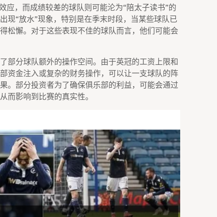
效应，而成绩较差的球队则可能沦为“陪太子读书”的
出现“放水”现象，特别是在季末时段，当某些球队已
得松懈。对于这些表现不佳的球队而言，他们可能会
了部分球队额外的操作空间。由于英冠的工资上限和
部资金注入或复杂的财务操作，可以让一支球队的阵
果。部分投资者为了确保俱乐部的利益，可能会通过
从而影响到比赛的真实性。