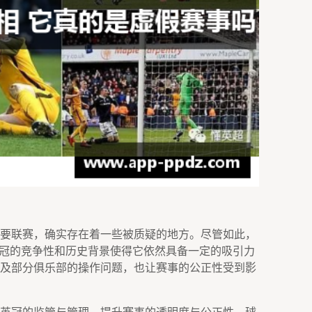
要联赛，确实存在着一些被质疑的地方。尽管如此，
英冠的竞争性和历史背景使得它依然具备一定的吸引力
及部分俱乐部的操作问题，也让赛事的公正性受到影