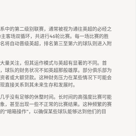
系中的第二级别联赛，通常被视为通往英超的必经之
为主客场双循环，共进行46轮比赛。每一场比赛的胜
名将自动晋级英超，排名第三至第六的球队则进入附
大量关注，但其运作模式与英超有显著的不同。首
，球队的财务状况不如英超那般雄厚。部分俱乐部为
资者或大额贷款。这种财务压力在某些情况下可能会
现直接关系到其未来生存和发展时。
几乎没有足够的休整时间。长时间的高强度比赛可能
象，甚至出现一些不正常的比赛结果。这种频繁的赛
的“暗箱操作”，以确保某些球队能够达到他们的目