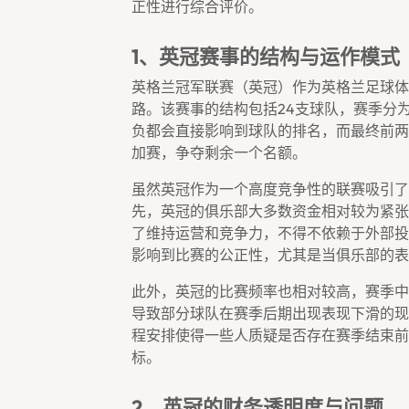
正性进行综合评价。
1、英冠赛事的结构与运作模式
英格兰冠军联赛（英冠）作为英格兰足球体
路。该赛事的结构包括24支球队，赛季分
负都会直接影响到球队的排名，而最终前两
加赛，争夺剩余一个名额。
虽然英冠作为一个高度竞争性的联赛吸引了
先，英冠的俱乐部大多数资金相对较为紧张
了维持运营和竞争力，不得不依赖于外部投
影响到比赛的公正性，尤其是当俱乐部的表
此外，英冠的比赛频率也相对较高，赛季中
导致部分球队在赛季后期出现表现下滑的现
程安排使得一些人质疑是否存在赛季结束前
标。
2、英冠的财务透明度与问题