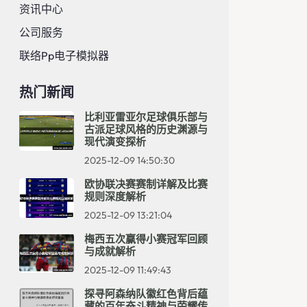
资讯中心
公司服务
联络pp电子模拟器
热门新闻
比利亚雷亚尔足球俱乐部与
古派足球风格的历史渊源与
现代演变探析
2025-12-09 14:50:30
欧协联决赛赛制详解及比赛
规则深度解析
2025-12-09 13:21:04
梅西五次赢得小赛冠军回顾
与成就解析
2025-12-09 11:49:43
探寻阿森纳队徽红色背后蕴
藏的百年奋斗精神与荣耀传