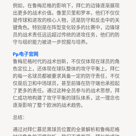
例如，在鲁梅尼格的影响下，拜仁的边锋逐渐展现
出更多的战术价值。像里贝里和罗本，他们不仅仅
是传球和进攻的核心人物，还是防守和反击中的关
键角色。特别是在阵型变化较多的比赛中，边锋球
员的战术责任远远超过传统的进攻任务，他们的防
守与组织能力被进一步挖掘与培养。
Pp电子官网
鲁梅尼格时代的战术创新，不仅仅体现在球员的角
色定位上，还体现在球队整体的攻守平衡上。拜仁
的每一名球员都被要求具备一定的防守责任，不仅
仅是后卫和中场球员，甚至前锋在防守端也承担起
了更多的责任。通过这种全员参与的战术思想，拜
仁成功地构建了攻守平衡的球队体系，这一理念也
逐渐影响了整个欧洲的战术趋势。
总结：
通过对拜仁慕尼黑球员位置的全景解析和鲁梅尼格