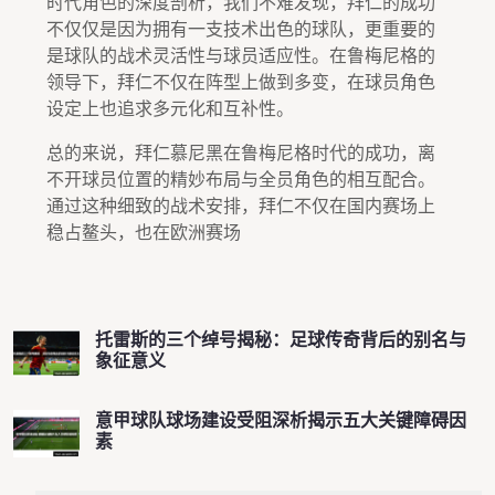
时代角色的深度剖析，我们不难发现，拜仁的成功
不仅仅是因为拥有一支技术出色的球队，更重要的
是球队的战术灵活性与球员适应性。在鲁梅尼格的
领导下，拜仁不仅在阵型上做到多变，在球员角色
设定上也追求多元化和互补性。
总的来说，拜仁慕尼黑在鲁梅尼格时代的成功，离
不开球员位置的精妙布局与全员角色的相互配合。
通过这种细致的战术安排，拜仁不仅在国内赛场上
稳占鳌头，也在欧洲赛场
托雷斯的三个绰号揭秘：足球传奇背后的别名与
象征意义
意甲球队球场建设受阻深析揭示五大关键障碍因
素