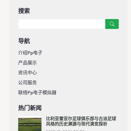
搜索
导航
介绍pp电子
产品展示
资讯中心
公司服务
联络pp电子模拟器
热门新闻
比利亚雷亚尔足球俱乐部与古派足球
风格的历史渊源与现代演变探析