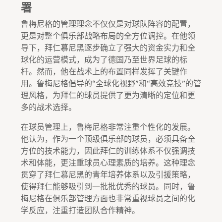
署
鲁梅尼格的管理理念不仅仅是对球队阵容的配置，
更是对整个俱乐部战略布局的全方位调控。在他领
导下，拜仁慕尼黑逐步确立了强大的资金实力和全
球化的运营模式，成为了德国乃至世界足球的标
杆。然而，他在战术上的布置同样发挥了关键作
用。鲁梅尼格倡导的“全球化视野”和“高效竞技”的管
理风格，为拜仁的球员提供了更为清晰的定位和更
多的战术选择。
在球员管理上，鲁梅尼格非常注重个性化的发展。
他认为，作为一个顶级俱乐部的球员，必须具备全
方位的技术能力，因此拜仁的训练体系不仅强调技
术和体能，更注重球员心理素质的培养。这种理念
贯穿了拜仁慕尼黑的青年培养体系以及引援策略，
使得拜仁能够吸引到一批批优秀的球员。同时，鲁
梅尼格在俱乐部管理方面也非常重视球员之间的化
学反应，注重打造团队合作精神。