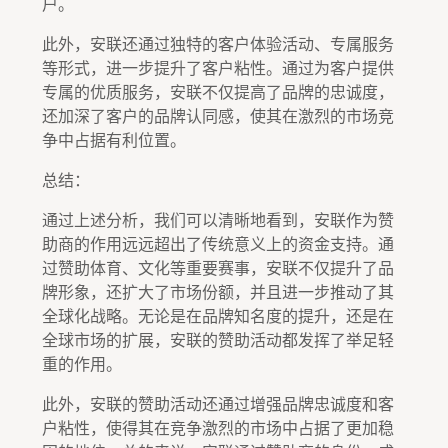
户。
此外，安联还通过独特的客户体验活动、专属服务
等形式，进一步提升了客户粘性。通过为客户提供
专属的优质服务，安联不仅提高了品牌的忠诚度，
还加深了客户的品牌认同感，使其在激烈的市场竞
争中占据有利位置。
总结：
通过上述分析，我们可以清晰地看到，安联作为赞
助商的作用远远超出了传统意义上的资金支持。通
过赞助体育、文化等重要赛事，安联不仅提升了品
牌形象，还扩大了市场份额，并且进一步推动了其
全球化战略。无论是在品牌知名度的提升，还是在
全球市场的扩展，安联的赞助活动都发挥了举足轻
重的作用。
此外，安联的赞助活动还通过增强品牌忠诚度和客
户粘性，使得其在竞争激烈的市场中占据了更加稳