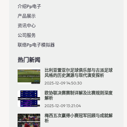
介绍pp电子
产品展示
资讯中心
公司服务
联络pp电子模拟器
热门新闻
比利亚雷亚尔足球俱乐部与古派足球
风格的历史渊源与现代演变探析
2025-12-09 14:50:30
欧协联决赛赛制详解及比赛规则深度
解析
2025-12-09 13:21:04
梅西五次赢得小赛冠军回顾与成就解
析