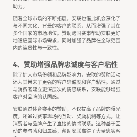
助力。
随着全球市场的不断拓展，安联也借此机会深化了
与不同文化、背景的客户的联系，从而增强了其在
多个国家的市场地位。赞助跨国赛事帮助安联更好
地适应国际市场需求，同时加强了品牌在全球范围
内的连贯性与一致性。
4、赞助增强品牌忠诚度与客户粘性
除了扩大市场份额和品牌影响力，安联的赞助活动
还为其带来了更强的客户忠诚度和客户粘性。通过
与消费者建立更深层次的情感联系，安联能够增强
客户对品牌的认同感。
安联通过体育赛事的赞助，不仅提高了品牌的曝光
度，还通过赛事现场的互动、奖励机制等方式，让
消费者与品牌产生了直接的情感联系。这种基于互
动的参与感和归属感，帮助安联赢得了大量忠实客