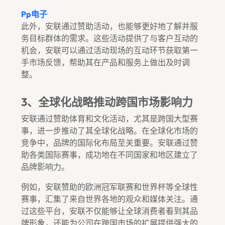
Pp电子
此外，安联通过赞助活动，也能够更好地了解并服
务目标群体的需求。这些活动提供了与客户互动的
机会，安联可以通过活动现场的互动环节获取第一
手市场反馈，帮助其在产品和服务上做出及时调
整。
3、全球化战略推动跨国市场影响力
安联通过赞助体育和文化活动，尤其是跨国大型赛
事，进一步推动了其全球化战略。在全球化市场的
竞争中，品牌的国际化布局至关重要。安联通过赞
助各类国际赛事，成功地在不同国家和地区建立了
品牌影响力。
例如，安联赞助的欧洲冠军联赛和世界杯等全球性
赛事，汇集了来自世界各地的观众和媒体关注。通
过这些平台，安联不仅能够让全球消费者看到其品
牌形象，还能为公司在跨国市场的扩展提供强大的