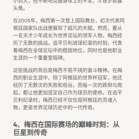
小到大，他不断地克服身体上的不足，才逐步崭露
头角。
在2005年，梅西第一次登上国际舞台，初次代表阿
根廷国家队出战便展现了超凡的天赋。然而，要从
一名天才少年成长为世界足坛的领军人物，梅西经
历了无数的挑战。追平贝利进球纪录的时刻，代表
着梅西在全球足坛中的稳固地位，同时也是他职业
生涯的一个重要里程碑。
这些挑战的背后是梅西不屈不挠的奋斗精神。在梅
西的职业生涯中，除了阿根廷的世界杯冠军，他还
经历了无数次的失败和低谷。而每一次的跌倒与爬
起，都让他更加坚定自己作为球员的使命。在追平
贝利纪录时，梅西已经不仅仅是阿根廷的灵魂人
物，更是世界足球历史中的一代传奇。
4、梅西在国际赛场的巅峰时刻：从
巨星到传奇