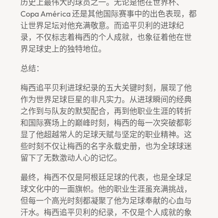
历史上最伟大的球员之一。无论是他在世界杯、
Copa América 还是其他国际赛事中的出色表现，都
让世界足坛对他充满敬意。而追平贝利的进球纪
录，不仅标志着梅西的个人成就，也象征着他在世
界足球史上的独特地位。
总结：
梅西追平贝利进球纪录的五大关键时刻，展现了他
作为世界足球巨星的非凡实力。从进球瞬间的经典
之作到与队友的默契配合，再到他职业生涯的转折
和国际赛场上的巅峰时刻，梅西的每一次突破都彰
显了他超越常人的足球天赋与坚定的职业精神。这
些时刻不仅让梅西的名字永载史册，也为全球球迷
留下了无数激动人心的记忆。
最终，梅西不仅是阿根廷足球的代表，也是全球足
球文化中的一面旗帜。他的职业生涯虽充满挑战，
但每一个高光时刻都凝聚了他为足球奉献的心血与
汗水。梅西追平贝利的纪录，不仅是个人成就的象