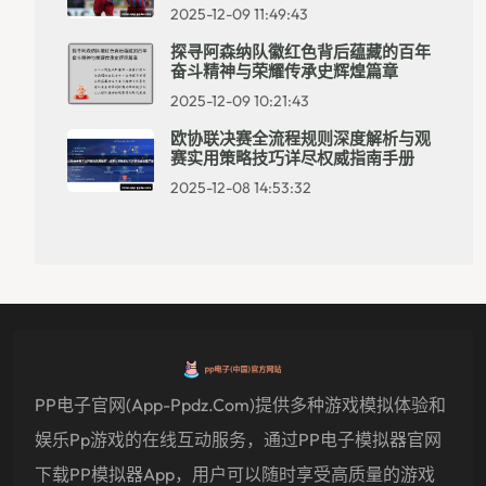
2025-12-09 11:49:43
探寻阿森纳队徽红色背后蕴藏的百年
奋斗精神与荣耀传承史辉煌篇章
2025-12-09 10:21:43
欧协联决赛全流程规则深度解析与观
赛实用策略技巧详尽权威指南手册
2025-12-08 14:53:32
PP电子官网(app-Ppdz.com)提供多种游戏模拟体验和
娱乐pp游戏的在线互动服务，通过PP电子模拟器官网
下载PP模拟器app，用户可以随时享受高质量的游戏