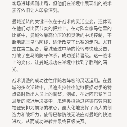
客场进球规则出局，但他们在逆境中展现出的战术
素养依旧让人印象深刻。
曼城逆转的关键不仅在于战术的灵活应变，还体现
在他们对比赛节奏的把控上。在对阵皇家马德里的
比赛中，曼城依靠高位压迫和灵活的中场控制，不
断地施压皇马防线，逐渐改变了比赛的走向。尤其
是在第二回合，曼城通过中场的轮转与快速反击，
打破了皇马的防守体系，成功逆转晋级。这一战术
上的变化，让曼城成功在逆境中找到了胜利的曙
光。
战术调整的成功往往伴随着阵容的灵活运用。在曼
城的多次逆转中，瓜迪奥拉往往能够根据对手的特
点适时做出人员上的调整。例如，在对阵巴黎圣日
耳曼的欧冠半决赛中，瓜迪奥拉通过将德布劳内和
福登安排为前场的核心，最大化地发挥了两人的创
造力和破坏力，使得巴黎防线无法应对曼城的快速
进攻，从而成功逆转并最终晋级决赛。