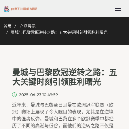
首页
产品展示
曼城与巴黎欧冠逆转之路：五大关键时刻引领胜利曙光
曼城与巴黎欧冠逆转之路：五
大关键时刻引领胜利曙光
2025-06-23 10:49:59
近年来，曼城与巴黎圣日耳曼在欧洲冠军联赛（欧
冠）赛场上展现了令人瞩目的表现，尤其是在逆境
中的强势反弹。曼城和巴黎在多个欧冠赛季中都经
历了不同的高潮与低谷，而他们的逆转之路不仅是