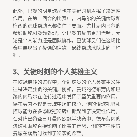
此外，巴黎的明星球员也在关键时刻发挥了决定性
作用。在第二回合的比赛中，内马尔的关键传球和
梅西的进球帮助巴黎稳住了局面。尤其是内马尔的
精妙助攻和冷静处理，让巴黎的反击更加流畅。无
论是个人能力还是团队协作，巴黎球员们在这场比
赛中展现出了极强的信念，最终帮助球队走向了胜
利。
3、关键时刻的个人英雄主义
在欧冠逆转的过程中，个别球员的个人英雄主义往
往是决定胜负的关键。例如，曼城的德布劳内和巴
黎的内马尔在逆转过程中发挥了至关重要的作用。
德布劳内不仅是曼城中场的核心，他的传球视野和
控球能力在多场欧冠逆转中都起到了决定性作用。
在对阵巴黎圣日耳曼的欧冠半决赛中，德布劳内的
进球和助攻直接影响了比赛的走势，他的存在使得
曼城在落后时找到了逆袭的希望。