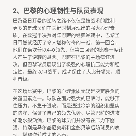
2、巴黎的心理韧性与队员表现
巴黎圣日耳曼的逆转之路不仅仅是技战术的胜利，
更多的是球员们在关键时刻展现出的强大心理素
质。在欧冠半决赛对阵巴萨的经典逆转中，巴黎圣
日耳曼就经历了令人堪称传奇的一战。第一回合，
他们在诺坎普以4-0领先，但第二回合的比赛一度让
人产生了逆转的悬念。巴萨在巴黎的主场疯狂进
攻，但巴黎球员展现出了极强的心理抗压能力和稳
定性，最终以1-1战平，成功保住了大比分领先，顺
利晋级。
在这场比赛中，巴黎的心理素质无疑是决定胜负的
关键因素之一。球队在面对强大的巴萨时，能够顶
住压力，不急于进攻，而是通过冷静的组织和坚实
的防守，保证了自己的领先优势。尽管巴萨的进攻
如潮水般汹涌，巴黎的球员们并没有在压力下崩
溃，特别是马尔基尼奥斯和金彭贝等后防球员的表
现，堪称逆转成功的基石。