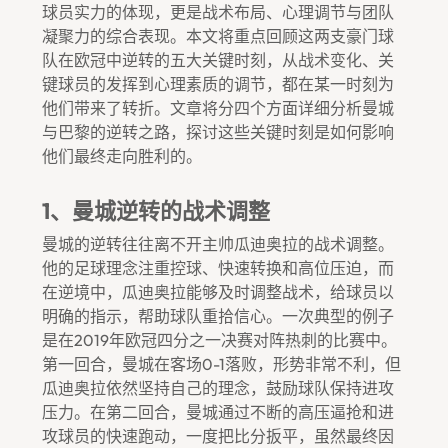
球员实力的体现，更是战术布局、心理调节与团队
凝聚力的综合表现。本文将重点回顾这两支豪门球
队在欧冠中逆转的五大关键时刻，从战术变化、关
键球员的发挥到心理素质的调节，都在某一时刻为
他们带来了转折。文章将分四个方面详细分析曼城
与巴黎的逆转之路，探讨这些关键时刻是如何影响
他们最终走向胜利的。
1、曼城逆转的战术调整
曼城的逆转往往离不开主帅瓜迪奥拉的战术调整。
他的足球理念注重控球、快速转换和高位压迫，而
在逆境中，瓜迪奥拉能够及时调整战术，给球员以
明确的指示，帮助球队重拾信心。一次典型的例子
是在2019年欧冠四分之一决赛对阵热刺的比赛中。
第一回合，曼城在客场0-1落败，形势非常不利，但
瓜迪奥拉依然坚持自己的理念，鼓励球队保持进攻
压力。在第二回合，曼城通过不断的高压逼抢和进
攻球员的快速跑动，一度把比分扳平，虽然最终因