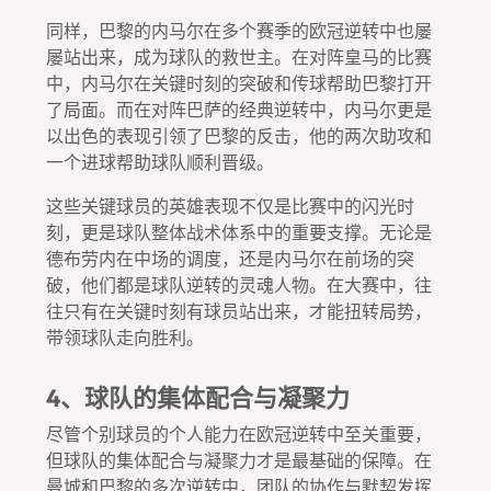
同样，巴黎的内马尔在多个赛季的欧冠逆转中也屡
屡站出来，成为球队的救世主。在对阵皇马的比赛
中，内马尔在关键时刻的突破和传球帮助巴黎打开
了局面。而在对阵巴萨的经典逆转中，内马尔更是
以出色的表现引领了巴黎的反击，他的两次助攻和
一个进球帮助球队顺利晋级。
这些关键球员的英雄表现不仅是比赛中的闪光时
刻，更是球队整体战术体系中的重要支撑。无论是
德布劳内在中场的调度，还是内马尔在前场的突
破，他们都是球队逆转的灵魂人物。在大赛中，往
往只有在关键时刻有球员站出来，才能扭转局势，
带领球队走向胜利。
4、球队的集体配合与凝聚力
尽管个别球员的个人能力在欧冠逆转中至关重要，
但球队的集体配合与凝聚力才是最基础的保障。在
曼城和巴黎的多次逆转中，团队的协作与默契发挥