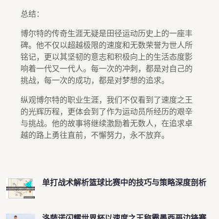
总结：
博尔特的传奇生涯无疑是田径运动历史上的一座丰
碑。他不仅以超越极限的速度和无数荣誉为世人所
铭记，更以其坚韧的意志和积极向上的生活态度影
响着一代又一代人。每一次的冲刺，都是对自己的
挑战，每一次的成功，都是对梦想的追求。
纵观博尔特的职业生涯，我们不仅看到了速度之王
的光辉历程，更体会到了作为运动员所经历的艰辛
与挑战。他的故事将继续激励着无数人，在追求卓
越的路上勇往直前，不懈努力，永不放弃。
单打战术解析篮球比赛中的技巧与策略深度剖析
洛萨诺闪耀世界杯以速度之王称霸墨西哥边锋赛