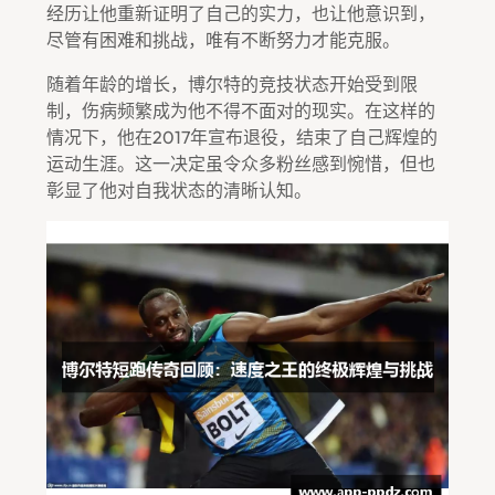
经历让他重新证明了自己的实力，也让他意识到，
尽管有困难和挑战，唯有不断努力才能克服。
随着年龄的增长，博尔特的竞技状态开始受到限
制，伤病频繁成为他不得不面对的现实。在这样的
情况下，他在2017年宣布退役，结束了自己辉煌的
运动生涯。这一决定虽令众多粉丝感到惋惜，但也
彰显了他对自我状态的清晰认知。