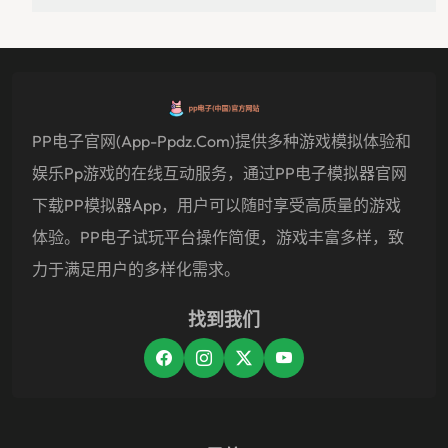
PP电子官网(app-Ppdz.com)提供多种游戏模拟体验和
娱乐pp游戏的在线互动服务，通过PP电子模拟器官网
下载PP模拟器app，用户可以随时享受高质量的游戏
体验。PP电子试玩平台操作简便，游戏丰富多样，致
力于满足用户的多样化需求。
找到我们