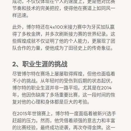
成功，不仅仅体现在个人的速度上，更是他对比赛
节奏和技术的完美把控，使得他在赛道上如同风一
样迅速。
此外，博尔特还在4x100米接力赛中为牙买加队赢
得了多枚金牌，并多次刷新接力赛的世界纪录。这
些辉煌成就不仅证明了他的个人能力，更展现了团
队合作的力量，使他成为了田径史上的传奇象征。
2、职业生涯的挑战
尽管博尔特在赛场上屡屡取得辉煌，但他也面临着
不小的挑战。从年轻时的受伤到后期的状态起伏，
博尔特的职业生涯并非一路平坦。尤其是在2014
年，他因伤缺席了多场重要比赛，这一段时间的恢
复对他的心理和身体都是巨大的考验。
在2015年世锦赛上，博尔特一度面临着被新兴选手
赶超的压力。然而，他凭借着顽强的意志力和丰富
的比赛经验，最终成功逆袭，再次夺得金牌。这一