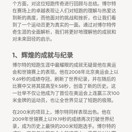
个方面，对这位短跑传奇进行回顾与总结。博尔特
在赛场上的卓越表现让人们对短跑的理解与热爱达
到新的高度，而他面对的挑战和挫折，也让我们看
到了一个运动员更为真实的一面。通过对博尔特传
奇生涯的全面解析，我们将更好地理解他的成就和
对未来田径的启示。
1、辉煌的成就与纪录
博尔特的短跑生涯中最耀眼的成就无疑是他在奥运
会和世锦赛上的表现。他在2008年北京奥运会上以
9.69秒的成绩夺冠，刷新了世界纪录，并在随后的
比赛中又将其提高至9.58秒，创造了新的历史。这
一壮举不仅让他成为了首位在奥运会上连赢三次100
米金牌的运动员，也让全世界见证了短跑的极限。
在200米的项目上，博尔特同样表现出色。他在
2009年世锦赛上以19.19秒的成绩再次打破世界纪
录，成为历史上最快的200米短跑选手。博尔特的