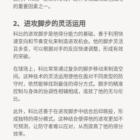
的重要因素之一。
2、进攻脚步的灵活运用
科比的进攻脚步是他得分能力的基础，善于利用快
速变向和节奏变化来制造进攻机会。他的脚步灵活
且多变，可以根据对手的反应快速调整，形成有效
的突破。
在球场上，科比常常通过复杂的脚步移动来制造空
间。这种技术的灵活运用使他在面对不同类型的防
守时，依然能够找到最佳的得分方式。脚步的精准
控制与身体的协调性相辅相成，造就了他的无与伦
比。
此外，科比还善于在进攻脚步中结合后仰跳投，形
成独特的得分模式。这种结合使得他的进攻更加不
可预测，让防守者难以应对，从而提高了他的得分
效率。