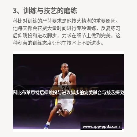
3、训练与技艺的磨练
科比对训练的严苛要求是他技艺精湛的重要原因。
他每天都会花费大量时间进行专项训练，反复练习
后仰跳投和进攻脚步，力求在细节上做到完美。这
种刻苦的训练态度让他在技术上不断进步。