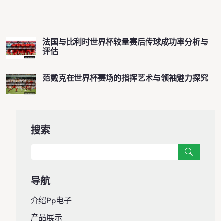
法国与比利时世界杯较量赛后传球成功率分析与
评估
范戴克在世界杯赛场的指挥艺术与领袖魅力探究
搜索
导航
介绍pp电子
产品展示