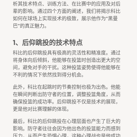
析其技术特点、训练方法、在比赛中的应用及对后
辈的影响。通过四个方面的阐述，我们将揭示科比
如何在球场上实现技术的极致，展示他作为“黑曼
巴”的真正魅力。
1、后仰跳投的技术特点
科比的后仰跳投具有极高的灵活性和精准度。通过
将身体向后倾斜，他能够在投篮时创造出更大的空
间，避免对手的干扰。这种投篮姿势使得他能够在
不利的情况下依然找到得分机会。
此外，科比在起跳时的节奏控制也极为出色。他能
在瞬间判断出防守者的位置，调整投篮角度，从而
确保投篮的成功率。后仰跳投不仅是技术的展现，
更是他对比赛理解的体现。
最后，科比的后仰跳投在心理层面也产生了巨大的
影响。防守者往往会因为他出色的投篮能力而感到
压力，从而产生恐惧心理，这种心理战也是他成功