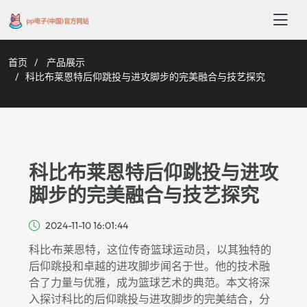
首页
产品展示
科比布莱恩特后仰跳投与进攻脚步的完美融合与技艺探究
科比布莱恩特后仰跳投与进攻
脚步的完美融合与技艺探究
2024-11-10 16:01:44
科比·布莱恩特，这位传奇篮球运动员，以其独特的
后仰跳投和卓越的进攻脚步闻名于世。他的技术融
合了力量与优雅，成为篮球艺术的典范。本文将深
入探讨科比的后仰跳投与进攻脚步的完美结合，分