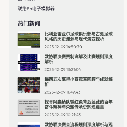
联络pp电子模拟器
热门新闻
比利亚雷亚尔足球俱乐部与古派足球
风格的历史渊源与现代演变探析
2025-12-09 14:50:30
欧协联决赛赛制详解及比赛规则深度
解析
2025-12-09 13:21:04
梅西五次赢得小赛冠军回顾与成就解
析
2025-12-09 11:49:43
探寻阿森纳队徽红色背后蕴藏的百年
奋斗精神与荣耀传承史辉煌篇章
2025-12-09 10:21:43
欧协联决赛全流程规则深度解析与观