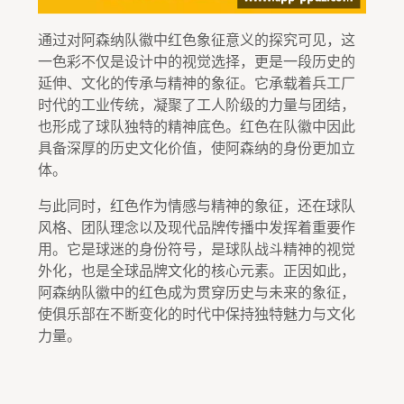
通过对阿森纳队徽中红色象征意义的探究可见，这
一色彩不仅是设计中的视觉选择，更是一段历史的
延伸、文化的传承与精神的象征。它承载着兵工厂
时代的工业传统，凝聚了工人阶级的力量与团结，
也形成了球队独特的精神底色。红色在队徽中因此
具备深厚的历史文化价值，使阿森纳的身份更加立
体。
与此同时，红色作为情感与精神的象征，还在球队
风格、团队理念以及现代品牌传播中发挥着重要作
用。它是球迷的身份符号，是球队战斗精神的视觉
外化，也是全球品牌文化的核心元素。正因如此，
阿森纳队徽中的红色成为贯穿历史与未来的象征，
使俱乐部在不断变化的时代中保持独特魅力与文化
力量。