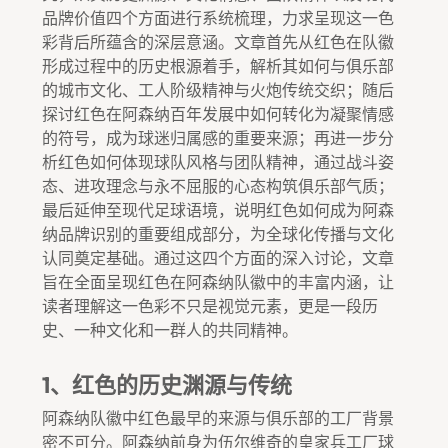
品牌价值四个方面进行系统梳理，力求呈现这一色
彩背后所蕴含的深层意涵。文章首先从红色在队徽
形成过程中的历史根源着手，解析其如何与俱乐部
的城市文化、工人阶级精神与火炮传统交织；随后
探讨红色在阿森纳百年发展中如何转化为凝聚情感
的符号，成为球迷归属感的重要来源；再进一步分
析红色如何体现球队风格与团队精神，通过战斗姿
态、进攻理念与永不屈服的心态构筑俱乐部气质；
最后延伸至现代足球语境，说明红色如何成为阿森
纳品牌识别的重要组成部分，为全球化传播与文化
认同奠定基础。通过这四个方面的深入讨论，文章
旨在全面呈现红色在阿森纳队徽中的丰富内涵，让
读者理解这一色彩不只是视觉元素，更是一段历
史、一种文化和一群人的共同精神。
1、红色的历史渊源与传统
阿森纳队徽中红色最早的来源与俱乐部的工厂背景
密不可分。阿森纳前身为伍尔维奇的皇家兵工厂球