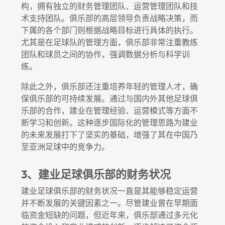
构，拥有独立的财务管理团队、运营管理团队和技
术支持团队。俱乐部的高层领导负责战略决策，而
下属的各个部门则根据战略目标进行具体的执行。
尤其是在足球队的管理方面，俱乐部非常注重教练
团队和球员之间的协作，强调数据分析与科学训
练。
除此之外，俱乐部还注重培养年轻的管理人才，确
保俱乐部的可持续发展。通过与国内外其他足球俱
乐部的合作，建业在管理经验、运营模式等方面不
断学习和创新。这种逐步国际化的管理思路为建业
的未来发展打下了坚实的基础，增强了其在中国乃
至亚洲足球中的竞争力。
3、建业足球俱乐部的财务状况
建业足球俱乐部的财务状况一直是其能够稳定运营
并不断发展的关键因素之一。尽管建业曾在早期面
临资金短缺的问题，但近年来，俱乐部通过多元化