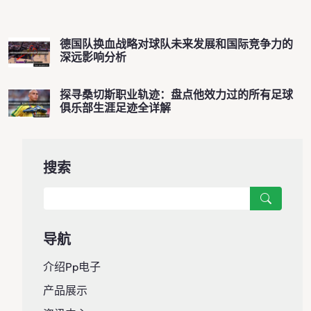
德国队换血战略对球队未来发展和国际竞争力的
深远影响分析
探寻桑切斯职业轨迹：盘点他效力过的所有足球
俱乐部生涯足迹全详解
搜索
导航
介绍pp电子
产品展示