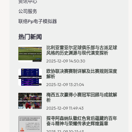
资讯中心
公司服务
联络pp电子模拟器
热门新闻
比利亚雷亚尔足球俱乐部与古派足球
风格的历史渊源与现代演变探析
2025-12-09 14:50:30
欧协联决赛赛制详解及比赛规则深度
解析
2025-12-09 13:21:04
梅西五次赢得小赛冠军回顾与成就解
析
2025-12-09 11:49:43
探寻阿森纳队徽红色背后蕴藏的百年
奋斗精神与荣耀传承史辉煌篇章
2025-12-09 10:21:43