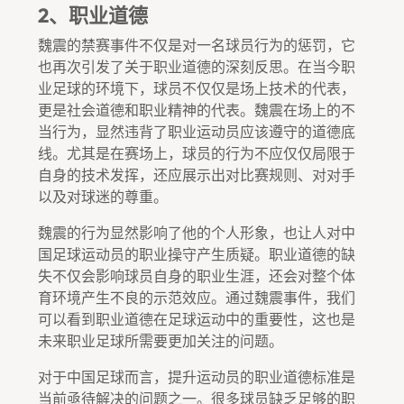
2、职业道德
魏震的禁赛事件不仅是对一名球员行为的惩罚，它
也再次引发了关于职业道德的深刻反思。在当今职
业足球的环境下，球员不仅仅是场上技术的代表，
更是社会道德和职业精神的代表。魏震在场上的不
当行为，显然违背了职业运动员应该遵守的道德底
线。尤其是在赛场上，球员的行为不应仅仅局限于
自身的技术发挥，还应展示出对比赛规则、对对手
以及对球迷的尊重。
魏震的行为显然影响了他的个人形象，也让人对中
国足球运动员的职业操守产生质疑。职业道德的缺
失不仅会影响球员自身的职业生涯，还会对整个体
育环境产生不良的示范效应。通过魏震事件，我们
可以看到职业道德在足球运动中的重要性，这也是
未来职业足球所需要更加关注的问题。
对于中国足球而言，提升运动员的职业道德标准是
当前亟待解决的问题之一。很多球员缺乏足够的职