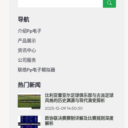
导航
介绍pp电子
产品展示
资讯中心
公司服务
联络pp电子模拟器
热门新闻
比利亚雷亚尔足球俱乐部与古派足球
风格的历史渊源与现代演变探析
2025-12-09 14:50:30
欧协联决赛赛制详解及比赛规则深度
解析