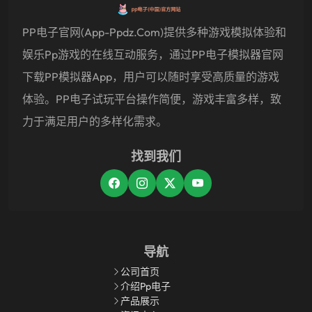
PP电子官网(app-Ppdz.com)提供多种游戏模拟体验和
娱乐pp游戏的在线互动服务，通过PP电子模拟器官网
下载PP模拟器app，用户可以随时享受高质量的游戏
体验。PP电子试玩平台操作简便，游戏丰富多样，致
力于满足用户的多样化需求。
找到我们
导航
公司首页
介绍pp电子
产品展示