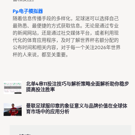
Pp电子模拟器
随着信息传播手段的多样化，足球迷可以选择自己
最熟悉、最便捷的方式获取信息。无论是通过专业
的新闻网站，还是通过社交媒体平台，或者利用现
代化的体育应用程序，及时了解世界杯名额分配的
公布时间和相关内容，对于每一个关注2026年世界
杯的人来说，都至关重要。
北单4串11投注技巧与解析策略全面解析助你稳步
提高投注胜率
曼联足球服印章的象征意义与品牌价值在全球体
育市场中的应用分析