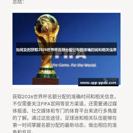
总结：
获取2026世界杯名额分配的准确时间和相关信息，
不仅需要关注FIFA官网等官方渠道，还需要通过媒
体报道、社交媒体和专门的体育平台来进行多角度
的了解。通过这些途径，足球迷和相关队伍能够在
第一时间掌握名额分配的最新动态，做出相应的准
备和反应。