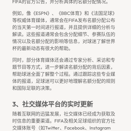
FIFA的官方公告，并分析具体的名额分配情况。
例如，像《ESPN》、《BBC体育》和《法国足球》
等权威体育媒体，通常会在FIFA发布名额分配公布
的当天第一时间进行报道，并且提供详细的分析与
解读。这些报道通常会包含分配细节、参赛队伍的
情况以及名额分配的影响等信息，对球迷了解世界
杯的最新动态有很大的帮助。
同时，部分体育媒体还会通过专家分析、采访和专
题节目等方式，进一步解读名额分配的背后因素，
帮助球迷全面了解整个过程。通过跟踪这些专业媒
体的报道，足球迷可以更好地理解名额分配的规则
和国际足联的决策。
3、社交媒体平台的实时更新
随着互联网的迅猛发展，社交媒体已经成为获取及
时信息的重要渠道。FIFA及相关足球组织的官方社
交媒体账号（如Twitter、Facebook、Instagram