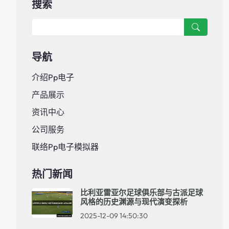
搜索
导航
介绍pp电子
产品展示
资讯中心
公司服务
联络pp电子模拟器
热门新闻
比利亚雷亚尔足球俱乐部与古派足球
风格的历史渊源与现代演变探析
2025-12-09 14:50:30