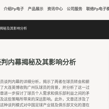
介绍pp电子
产品展示
资讯中心
公司服务
联络pp电子
揭秘及其影响分析
谈判内幕揭秘及其影响分析
员谈判内幕的详细分析，揭示了两者在球员转会和薪
了大连英博收购广州队球员的背景，并分析了这一过
章进一步探讨了球员个人需求和俱乐部利益之间的矛
及这些策略所带来的深远影响。此外，文章还涉及了
这种谈判模式对中国足球产业链及俱乐部文化的潜在