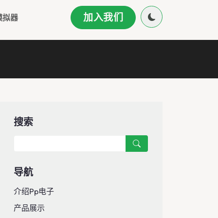
加入我们
模拟器
搜索
导航
介绍pp电子
产品展示