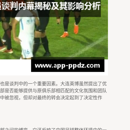
也是谈判中的一个重要因素。大连英博虽然提出了优
部是否能够提供与原俱乐部相匹配的文化氛围和团队
中被忽视，但却对最终的转会决定起到了决定性作