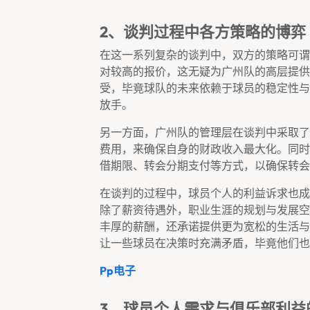
2、谈判过程中各方策略的博弈
在这一系列复杂的谈判中，双方的策略可谓
对较高的报价，这无疑为广州队的高层提供
受，毕竟球队的未来依赖于球员的稳定性与
放手。
另一方面，广州队的管理层在谈判中采取了
费用，来确保自身的财政收入最大化。同时
借期限、转会分期支付等方式，以确保转会
在谈判的过程中，球员个人的利益诉求也成
除了薪资待遇外，职业生涯的规划与发展空
丰厚的薪酬，还承诺提供更为宽松的生活与
让一些球员在决策时充满矛盾，毕竟他们也
Pp电子
3、球员个人需求与俱乐部利益