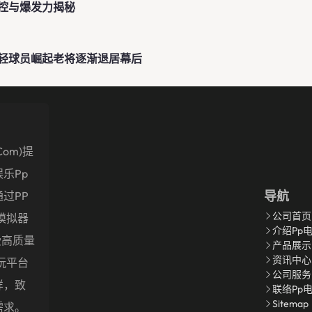
控与爆发力揭秘
轻球员崛起老将逐渐退居幕后
com)提
乐pp
导航
过PP
公司首页
模拟器
介绍pp
受高质量
产品展示
资讯中心
玩平台
公司服务
样，致
联络pp
Sitemap
需求。